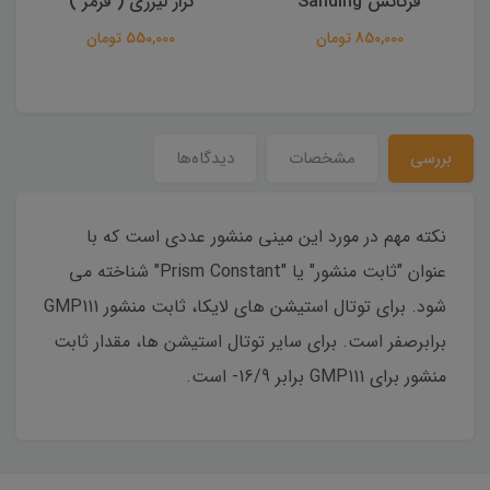
فرکانس Sanding
تراز لیزری ( قرمز )
850,000 تومان
550,000 تومان
بررسی
مشخصات
دیدگاه‌ها
نکته مهم در مورد این مینی منشور عددی است که با
عنوان "ثابت منشور" یا "Prism Constant" شناخته می
شود. برای توتال استیشن های لایکا، ثابت منشور GMP111
برابرصفر است. برای سایر توتال استیشن ها، مقدار ثابت
منشور برای GMP111 برابر 16/9- است.