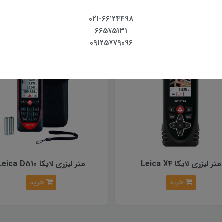
خرید
خرید
021-66124498
66575131
09125779096
متر لیزری لایکا Leica X4
متر لیزری لایکا Leica D510
خرید
خرید