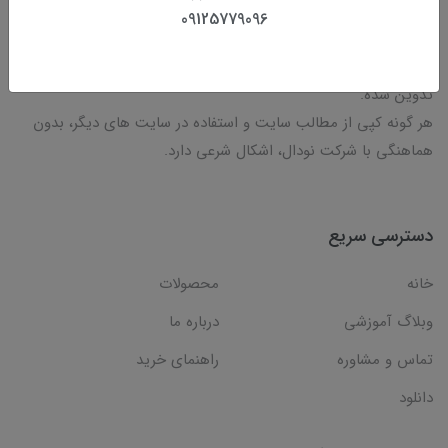
حق کپی رایت
09125779096
کلیه مطالب این پیج توسط تیم کارشناسی شرکت نودال تهیه و
تدوین شده.
هر گونه کپی از مطالب سایت و استفاده در سایت های دیگر، بدون
هماهنگی با شرکت نودال، اشکال شرعی دارد.
دسترسی سریع
خانه
محصولات
وبلاگ آموزشی
درباره ما
تماس و مشاوره
راهنمای خرید
دانلود