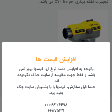
تجهیزات تقشه برداری CST Berger می باشد.
افزایش قیمت ها
ترازیاب اتوماتیک
باتوجه به افزایش ممتد نرخ ارز، قیمتها بروز نمی
CSTberger مدل SAL32
باشد و فقط جهت مقایسه از سایت حذف نگردیده
اند.
خرید
حتما قبل سفارش، قیمتها را با پشتیبان سایت چک
بفرمایید.
021-66124498
66575131