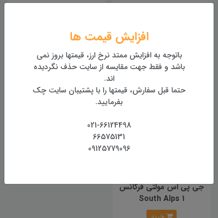
گیرنده مولتی فرکانس South
گیرنده مولتی فرکانس مدل
افزایش قیمت ها
SOUTH G7Q
Insight V2
باتوجه به افزایش ممتد نرخ ارز، قیمتها بروز نمی
خرید
خرید
باشد و فقط جهت مقایسه از سایت حذف نگردیده
اند.
حتما قبل سفارش، قیمتها را با پشتیبان سایت چک
بفرمایید.
021-66124498
66575131
09125779096
جی پی اس مولتی فرکانس
South Alps 1
خرید