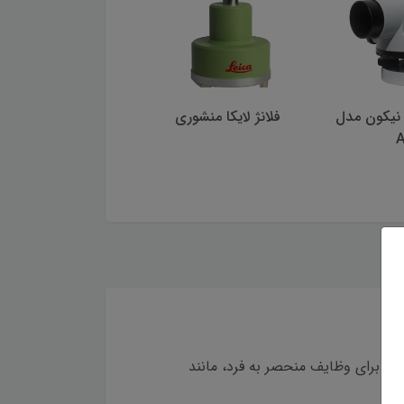
منشوری
جی پی اس دستی گارمین
مدل eTrex C
AR
ژه برای وظایف منحصر به فرد، مانند