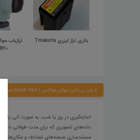
لیزری Tmakota
ترازیاب سوکیا مدل Sokkia
B20 (اصلی)
مدل GEB334
با جی پی اس مولتی فرکانس South Alps 1 حرفه ای تر شوید.
اندازه‌گیری در روز یا شب، به صورت آنی یا غیر
داده‌های تصویری که برای مدت طولانی ذخیره م
مستندسازی صحنه‌های تصادف و مکان‌های حف