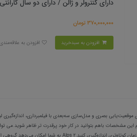
دارای کنترولر و ژالن / دارای دو سال گارا
370,000,000
تومان
افزودن به سبدخرید
افزودن به علاقه‌مندی
 اس مولتی فرکانس South Alps 2 برای موقعیت‌یابی بصری و مدل‌سازی سه‌بعدی با فیلمبرداری، اند
دغام این مشخصات باهم بتوانید در کار خود پرقدرت تر ظاهر شوید.می تو
South Alps 1 فاصله های بیشتر و دورتر را در زمان کوتاه‌تری انداز