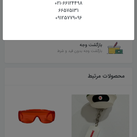
بهترین قیمت
021-66124498
بهترین قیمت روز تجهیزات
66575131
09125779096
تضمین اصالت و کیفیت کالا
همراه با گارانتی معتبر
بازگشت وجه
بازگشت وجه بدون قید و شرط
محصولات مرتبط