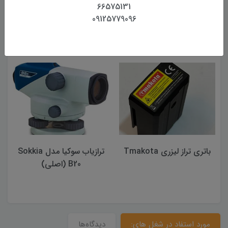
66575131
09125779096
محصولات مرتبط
باتری تراز لیزری Tmakota
ترازیاب سوکیا مدل Sokkia
B20 (اصلی)
مورد استفاد در شغل های:
دیدگاه‌ها