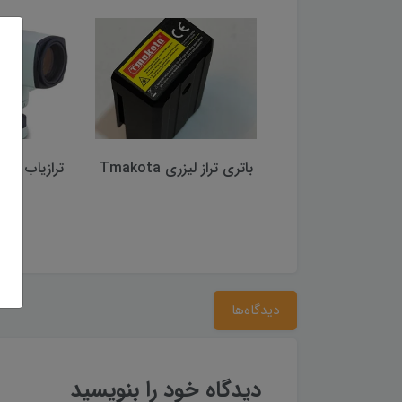
 برچسبی لایکا زرد
باتری تراز لیزری Tmakota
یپ سایز 2*2
B20 (اصلی)
دیدگاه‌ها
دیدگاه خود را بنویسید