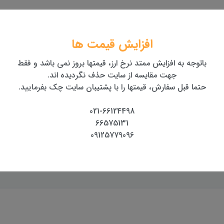
افزایش قیمت ها
باتوجه به افزایش ممتد نرخ ارز، قیمتها بروز نمی باشد و فقط
جهت مقایسه از سایت حذف نگردیده اند.
حتما قبل سفارش، قیمتها را با پشتیبان سایت چک بفرمایید.
ترازیاب سوکیا مدل Sokkia
باتری توتال لايكا سری TS
ترازیاب اتوماتیک
مدل GEB334
AS-2C
021-66124498
66575131
09125779096