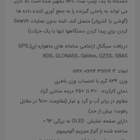
دستگاه به یک چیپ سِت NFC تجهیز شده است که کاربر
می تواند به راحتی گیرنده را به جمع آوری کننده داده ها
(گوشی یا کنترولر) متصل کند، البته بدون عملیات Search
کردن برای پیدا کردن دستگاهها تنها با یک حرکت)
دریافت سیگنال ازتمامی سامانه های ماهواره ای(GPS،
BDS، GLONASS، Galileo، QZSS، SBAS
ابعاد: cm7.0cm12.3cm12.3
وزن: 834 گرم با احتساب وزن باطری
دمای کارکرده : -30 تا +65 درجه سانتی گراد
مقاوم در برابر آب و گرد و غبار (مقاومت 100% در مقابل
رطوبت بیش از حد)
دارای صفحه نمایش OLED به بزرگی 0.93
ساخته شده از آلیاژ منیزیم-آلومینیوم