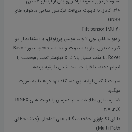
مقاوم در برابر سقوط آزاد روی بتن از ارتفاع 2 متری
1198 کانال با قابلیت دریافت فرکانس تمامی ماهواره های
GNSS
Tilt sensor IMU 60
رادیو داخلی قوی 2 وات مولتی پروتوکل، با استفاده از دو
گیرنده بدون نیاز به اینترنت و سامانه corsبه صورتBase
, Roverبا دقت بسیار بالا تا 5 کیلومتر تعیین موقعیت را
انجام دهند، با قابلیت ست شدن با بقیه برندها
سرعت فیکس اولیه این دستگاه تنها در 10 ثانیه صورت
میگیرد.
ذخیره سازی اطلاعات خام همزمان با فرمت های RINEX
2.X ,3.X
دارای تکنولوژی حذف سیگنال های تداخلی (حذف خطای
Multi Path)