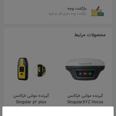
بازگشت وجه
بازگشت وجه بدون قید و شرط
محصولات مرتبط
گیرنده مولتی فرکانس
گیرنده مولتی فرکانس
Singular XYZ – Orion One
Singular p2 plus
138,000,000 تومان