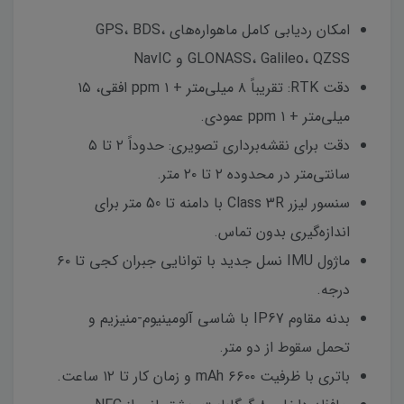
امکان ردیابی کامل ماهواره‌های GPS، BDS،
GLONASS، Galileo، QZSS و NavIC
دقت RTK: تقریباً ۸ میلی‌متر + ۱ ppm افقی، ۱۵
میلی‌متر + ۱ ppm عمودی.
دقت برای نقشه‌برداری تصویری: حدوداً ۲ تا ۵
سانتی‌متر در محدوده ۲ تا ۲۰ متر.
سنسور لیزر Class 3R با دامنه تا 50 متر برای
اندازه‌گیری بدون تماس.
ماژول IMU نسل جدید با توانایی جبران کجی تا ۶۰
درجه.
بدنه مقاوم IP67 با شاسی آلومینیوم-منیزیم و
تحمل سقوط از دو متر.
باتری با ظرفیت ۶۶۰۰ mAh و زمان کار تا ۱۲ ساعت.