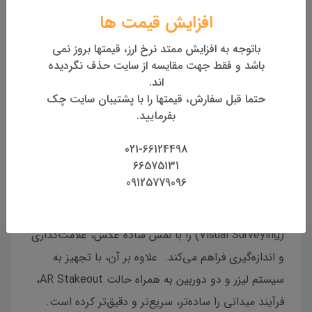
افزایش قیمت ها
باتوجه به افزایش ممتد نرخ ارز، قیمتها بروز نمی
نقد و بررسی
مشخصات
دیدگاه‌ها
باشد و فقط جهت مقایسه از سایت حذف نگردیده
اند.
حتما قبل سفارش، قیمتها را با پشتیبان سایت چک
معرفی جی پی اس Horus
بفرمایید.
Horus ترکیبی از یک گیرنده GNSS پیشرفته با سیستم
021-66124498
66575131
تصویربرداری HD و سنسور لیزری است. این دستگاه با
09125779096
ادغام دوربین تصویربرداری (Starlight HD) با
الگوریتم‌های بصری، امکان انجام «نقشه‌برداری تصویری»
(Visual Surveying) را با لمس ساده عکس، علامت‌گذاری
و اندازه‌گیری فراهم می‌کند. علاوه بر آن، با تجهیز به
سیستم لیزر و دو دوربین به همراه حالت AR Stakeout،
فرآیند میدانی را ساده‌تر، سریع‌تر و دقیق‌تر کرده است.