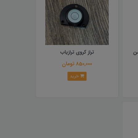
ن
تراز کروی ترازیاب
850,000 تومان
خرید