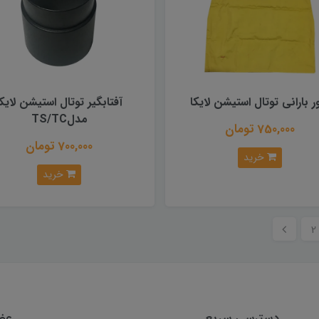
ر بارانی توتال استیشن لایکا
آفتابگیر توتال استیشن لایکا
مدلTS/TC
750,000 تومان
700,000 تومان
خرید
خرید
2
دسترسی سریع
عضو