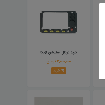
کیپد توتال استیشن لایکا
2,000,000 تومان
خرید