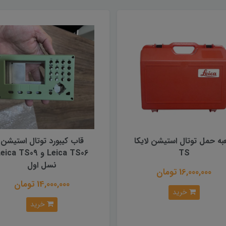
ه حمل توتال استیشن لایکا
قاب کیبورد توتال استیشن
TS
Leica TS06 و ica TS09
نسل اول
16,000,000 تومان
14,000,000 تومان
خرید
خرید