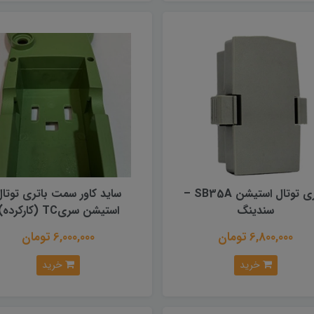
باتری توتال استیشن SB35A –
ساید کاور سمت باتری توتال
سندینگ
استیشن سریTC (کارکرده)
6,800,000 تومان
6,000,000 تومان
خرید
خرید