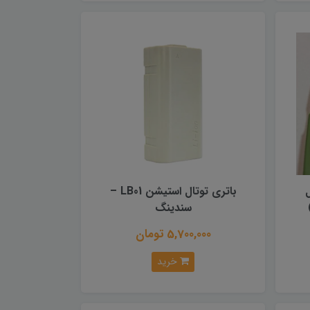
باتری توتال استیشن LB01 –
سندینگ
5,700,000 تومان
خرید