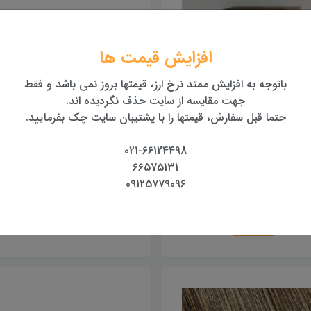
افزایش قیمت ها
باتوجه به افزایش ممتد نرخ ارز، قیمتها بروز نمی باشد و فقط
جهت مقایسه از سایت حذف نگردیده اند.
حتما قبل سفارش، قیمتها را با پشتیبان سایت چک بفرمایید.
021-66124498
 باتری توتال استیشن لایکا
کیپد توتال استیشن لایکا
66575131
سری TC(کارکرده)
2,000,000 تومان
09125779096
2,200,000 تومان
خرید
خرید