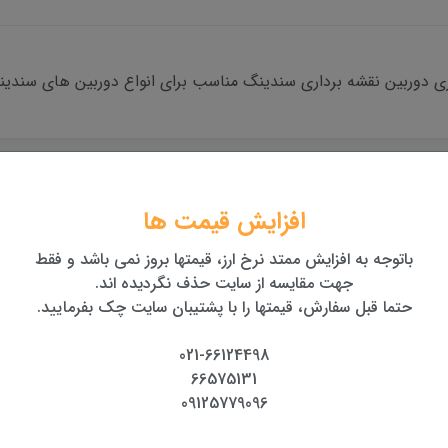
ی دوربین نقشه برداری سندینگ مناسب برای انواع دوربین های سندینگ 
تضمین اصالت و کیفیت
بهترین قیمت
افزایش قیمت ها
کالا
بهترین قیمت روز تجهیزات
همراه با گارانتی معتبر
باتوجه به افزایش ممتد نرخ ارز، قیمتها بروز نمی باشد و فقط
جهت مقایسه از سایت حذف نگردیده اند.
حتما قبل سفارش، قیمتها را با پشتیبان سایت چک بفرمایید.
021-66124498
66575131
09125779096