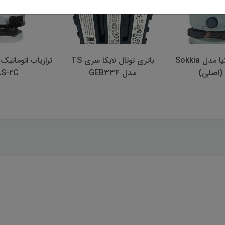
ترازیاب سوکیا مدل Sokkia
باتری توتال لايكا سری TS
ترازیاب اتوماتیک
مدل GEB334
AS-2C