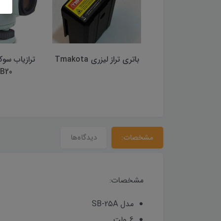
 برچسبی لایکا زرد
باتری تراز لیزری Tmakota
یپ سایز 2*2
B20 (اصلی)
مشخصات:
دیدگاه‌ها
مشخصات:
مدل SB-25A
6 ولت