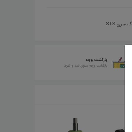
سری STS
بازگشت وجه
بازگشت وجه بدون قید و شرط