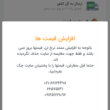
ارسال به کل کشور
تحویل یک تا دو روزه درب محل
بهترین قیمت
بهترین قیمت روز تجهیزات
افزایش قیمت ها
تضمین اصالت و کیفیت کالا
همراه با گارانتی معتبر
باتوجه به افزایش ممتد نرخ ارز، قیمتها بروز نمی
باشد و فقط جهت مقایسه از سایت حذف نگردیده
بازگشت وجه
اند.
بازگشت وجه بدون قید و شرط
حتما قبل سفارش، قیمتها را با پشتیبان سایت چک
بفرمایید.
محصولات مرتبط
021-66124498
66575131
09125779096