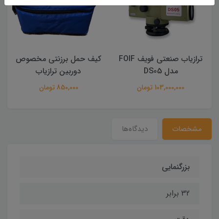
ترازیاب صنعتی فویف FOIF
کیف حمل برزنتی مخصوص
 DS05
دوربین ترازیاب
B40 (طرح)
103, تومان
850,000 تومان
24,000,000 توما
مشخصات
دیدگاه‌ها
بزرگنمایی
32 برابر