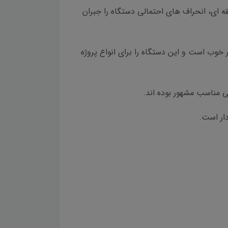
ننده شیب این کالا (کمپانساتور) از دقت فراوانی بهره مند می باشد. این سیستم در محدوده 15 دقیقه ای، انحراف های احتمالی دستگاه را جبران
رفت و برگشت معادل 1.5 میلیمتر بوده که دقتی بسیار خوب است و این دستگاه را برای انواع پروژه
ار است.