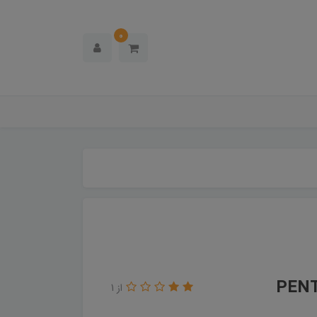
0
از 1