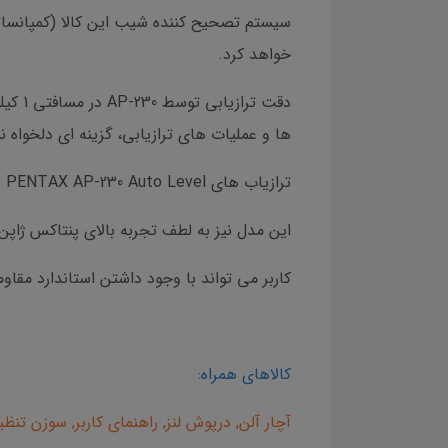
خواهد کرد.
ها و عملیات های ترازیابی، گزینه ای دلخواه 
ترازیاب های PENTAX AP-230 Auto Level همواره به کیفیت بسیار بالا در کنار دقت فوق العاده در عین داشتن قیمتی مناسب مشهور بوده اند.
این مدل نیز به لطف تجربه بالای پنتاکس ژاپ
کاربر می تواند با وجود داشتن استاندارد مقاومت IP55، در شرایط مختلف جوی از AP-230 استفا
کالاهای همراه:
آچار آلن, درپوش لنز, راهنمای کاربر, سوزن تنظی