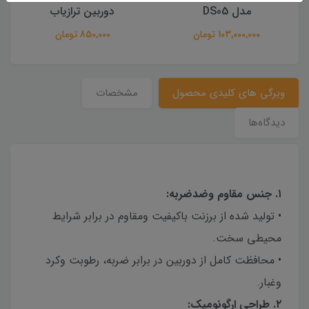
دوربین ترازیاب
B40 (طرح)
مان
850,000 تومان
24,000,000 تومان
ويرگى هاى كليدى محصول
مشخصات
دیدگاه‌ها
١. جنس مقاوم وضدضربه:
• توليد شده از برزنت باكيفيت ومقاوم در برابر شرايط
محيطى سخت.
• محافظت كامل از دوربين در برابر ضربه، رطوبت وكرد
وغبار.
٢. طراحى ارگونوميك: