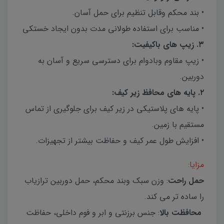
• بند محكم وقابل تنظيم براى حمل آسان.
• مناسب براى استفاده طولانى مدت بدون ايجاد خستكى
٣. زيپ هاى باكيفيت:
• زيپ مقاوم وبادوام براى دسترسى سريع و آسان به
دوربين.
٢. پايه هاى محافظ زير كيف:
• پايه هاى پلاستيكى در زير كيف براى جلوگيرى از تماس
مستقيم با زمين.
• افزايش طول عمر كيف و حفاظت بيشتر از تجهيزات.
مزايا:
حمل راحت
: وزن سبك وبند محكم، حمل دوربين ترازياب
را ساده تر مى كند.
محافظت بالا
: جنس برزنتى و ابر و فوم داخلى، حفاظت