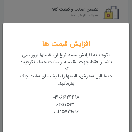
تضمین اصالت و کیفیت کالا
همراه با گارانتی معتبر
بازگشت وجه
بازگشت وجه بدون قید و شرط
افزایش قیمت ها
باتوجه به افزایش ممتد نرخ ارز، قیمتها بروز نمی
محصولات مرتبط
باشد و فقط جهت مقایسه از سایت حذف نگردیده
اند.
حتما قبل سفارش، قیمتها را با پشتیبان سایت چک
بفرمایید.
021-66124498
66575131
09125779096
ترازیاب صنعتی فویف FOIF
کیف حمل برزنتی مخصوص