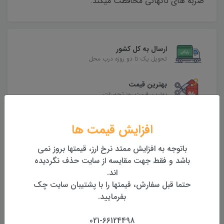
ضربه های ناگهانی محافظت میکند.
ارسال به کل کشور
تحویل یک تا دو روزه درب محل
بهترین قیمت
بهترین قیمت روز تجهیزات
تضمین اصالت و کیفیت کالا
افزایش قیمت ها
همراه با گارانتی معتبر
باتوجه به افزایش ممتد نرخ ارز، قیمتها بروز نمی
بازگشت وجه
باشد و فقط جهت مقایسه از سایت حذف نگردیده
بازگشت وجه بدون قید و شرط
اند.
حتما قبل سفارش، قیمتها را با پشتیبان سایت چک
بفرمایید.
محصولات مرتبط
021-66124498