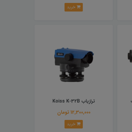
خرید
ترازیاب Koiss K-32B
12,300,000 تومان
خرید