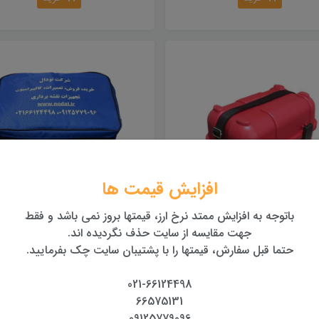
افزایش قیمت ها
باتوجه به افزایش ممتد نرخ ارز، قیمتها بروز نمی باشد و فقط
جعبه حمل ترازیاب
کیف حمل برزنتی مخصوص
جهت مقایسه از سایت حذف نگردیده اند.
دوربین ترازیاب
حتما قبل سفارش، قیمتها را با پشتیبان سایت چک بفرمایید.
5,000,000 تومان
850,000 تومان
خرید
021-66124498
خرید
66575131
09125779096