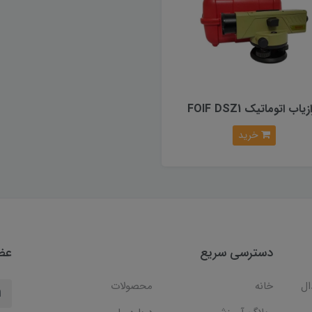
زیاب اتوماتیک FOIF DSZ1
خرید
دسترسی سریع
عضو
ال
خانه
محصولات