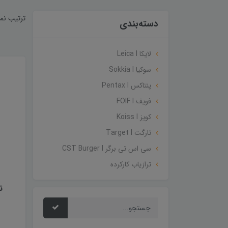
ترتیب نم
دسته‌بندی
لایکا Leica I
سوکیا Sokkia I
پنتاکس Pentax I
فویف FOIF I
کویز Koiss I
تارگت Target I
سی اس تی برگر CST Burger I
ترازیاب کارکرده