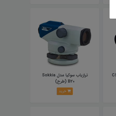
CSTb
ترازیاب سوکیا مدل Sokkia
B20 (طرح)
خرید