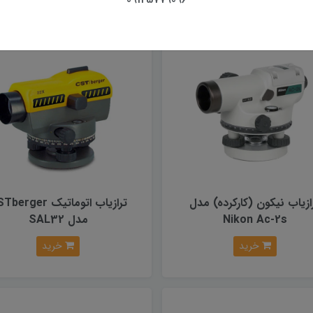
ازیاب نیکون (کارکرده) مدل
ترازیاب اتوماتیک erger
Nikon Ac-2s
مدل SAL32
خرید
خرید