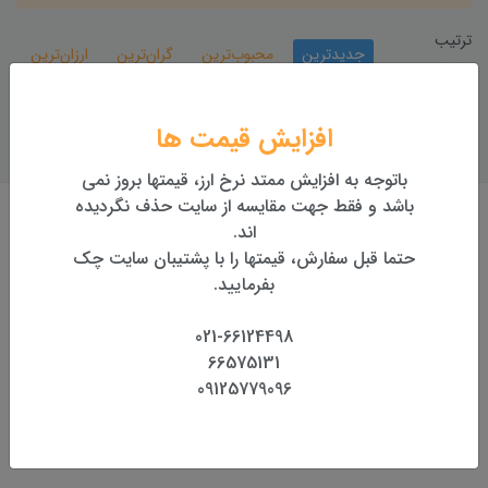
ترتیب
جدیدترین
محبوب‌ترین
گران‌ترین
ارزان‌ترین
نمایش:
افزایش قیمت ها
باتوجه به افزایش ممتد نرخ ارز، قیمتها بروز نمی
باشد و فقط جهت مقایسه از سایت حذف نگردیده
اند.
حتما قبل سفارش، قیمتها را با پشتیبان سایت چک
حق کپی رایت
بفرمایید.
کلیه مطالب این پیج توسط تیم کارشناسی شرکت نودال تهیه و
021-66124498
تدوین شده.
66575131
هر گونه کپی از مطالب سایت و استفاده در سایت های دیگر، بدون
09125779096
هماهنگی با شرکت نودال، اشکال شرعی دارد.