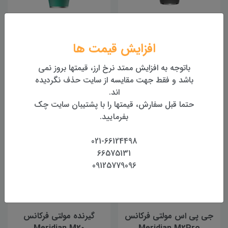
گیرنده مولتی فرکانس
گیرنده مولتی فرکانس مردین
افزایش قیمت ها
Meridian M6
Meridian M5 Plus
195,000,000 تومان
خرید
باتوجه به افزایش ممتد نرخ ارز، قیمتها بروز نمی
باشد و فقط جهت مقایسه از سایت حذف نگردیده
خرید
اند.
حتما قبل سفارش، قیمتها را با پشتیبان سایت چک
بفرمایید.
021-66124498
66575131
09125779096
جی پی اس مولتی فرکانس
گیرنده مولتی فرکانس