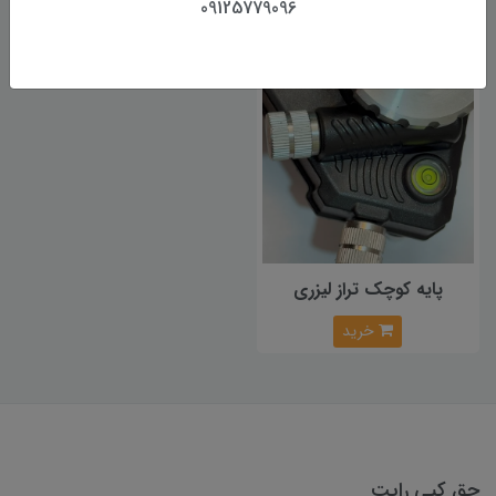
09125779096
خرید
پایه کوچک تراز لیزری
خرید
حق کپی رایت