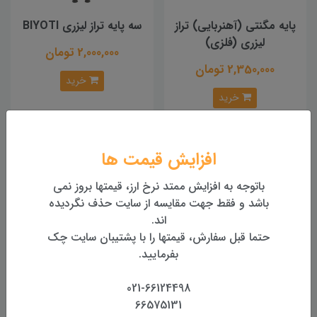
پایه مگنتی (آهنربایی) تراز
سه پایه تراز لیزری BIYOTI
لیزری (فلزی)
2,000,000 تومان
2,350,000 تومان
خرید
خرید
افزایش قیمت ها
باتوجه به افزایش ممتد نرخ ارز، قیمتها بروز نمی
باشد و فقط جهت مقایسه از سایت حذف نگردیده
اند.
حتما قبل سفارش، قیمتها را با پشتیبان سایت چک
بفرمایید.
پایه مگنتی تراز لیزری
پایه ارتفاع زمینی فلزی تراز
021-66124498
لیزری
66575131
خرید