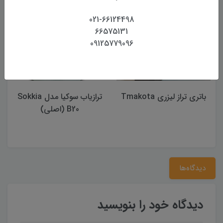
021-66124498
66575131
09125779096
باتری تراز لیزری Tmakota
ترازیاب سوکیا مدل Sokkia
B20 (اصلی)
دیدگاه‌ها
دیدگاه خود را بنویسید