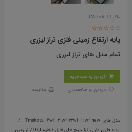
ماکوتا TMakota I
پایه ارتفاع زمینی فلزی تراز لیزری
تمام مدل های تراز لیزری
افزودن به سبدخرید
افزودن به علاقه‌مندی
مقایسه
مدل های: Tmakota 16wf -21wf-22wf-22wf new /
پایه فلزی دارای تراز،پیچ های قابل تنظیم ارتفاع از زمین