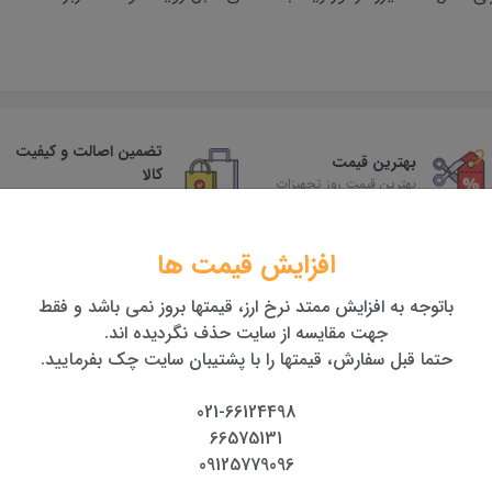
تضمین اصالت و کیفیت
بهترین قیمت
کالا
بهترین قیمت روز تجهیزات
همراه با گارانتی معتبر
افزایش قیمت ها
باتوجه به افزایش ممتد نرخ ارز، قیمتها بروز نمی باشد و فقط
جهت مقایسه از سایت حذف نگردیده اند.
حتما قبل سفارش، قیمتها را با پشتیبان سایت چک بفرمایید.
021-66124498
66575131
09125779096