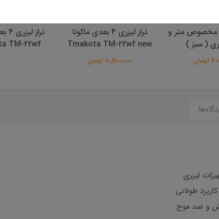
 مخصوص متر و
تراز لیزری 4 بعدی ماکوتا
تراز ل
زری ( سبز )
Tmakota TM-22wf new
ta TM-22wf
تومان
10,500,000 تومان
دگاه‌ها
یزات لیزری
اربرد طولانی
خش و ضد موج