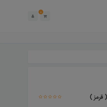
0
قرمز )