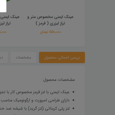
 اصلی لیزرهای تراز
عینک ایمنی مخصوص متر و
عینک ایمنی
ی Tmakota
تراز لیزری ( قرمز )
تراز لی
3,500,00 تومان
550,000 تومان
400,000 
بررسی اجمالی محصول
مشخصات
دی
مشخصات محصول:
عینک ایمنی با لنز قرمز مخصوص کار با تجه
دارای طراحی اسپورت و ارگونومیک مناسب ک
لنز پلی کربناتی (لنز گرید) با شیشه ضد 