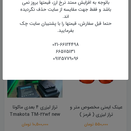
باتوجه به افزایش ممتد نرخ ارز، قیمتها بروز نمی
بازگشت وجه
باشد و فقط جهت مقایسه از سایت حذف نگردیده
بازگشت وجه بدون قید و شرط
اند.
حتما قبل سفارش، قیمتها را با پشتیبان سایت چک
بفرمایید.
محصولات مرتبط
021-66124498
66575131
09125779096
عینک ایمنی مخصوص متر و
تراز لیزری 4 بعدی ماکوتا
تراز لیزری ( قرمز )
Tmakota TM-22wf new
550,000 تومان
10,500,000 تومان