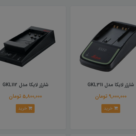
شارژر لایکا مدل GKL311
شارژر لایکا مدل GKL112
9,000,000 تومان
5,800,000 تومان
خرید
خرید