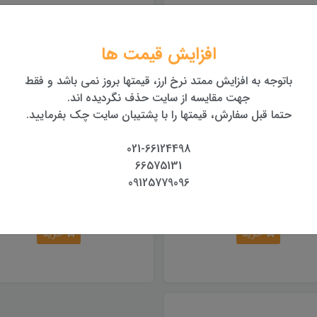
افزایش قیمت ها
باتوجه به افزایش ممتد نرخ ارز، قیمتها بروز نمی باشد و فقط
جهت مقایسه از سایت حذف نگردیده اند.
حتما قبل سفارش، قیمتها را با پشتیبان سایت چک بفرمایید.
021-66124498
66575131
داپتور مخصوص شارژر لایکا
کابل شارژر فندکی
09125779096
500,000 تومان
400,000 تومان
خرید
خرید