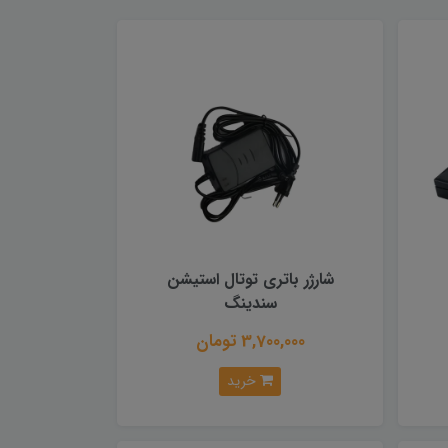
شارژر باتری توتال استیشن
سندینگ
3,700,000 تومان
خرید