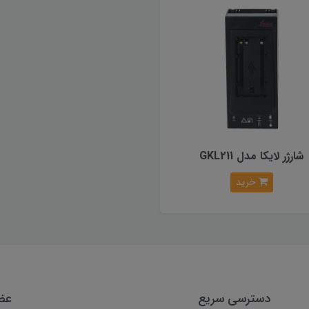
شارژر لایکا مدل GKL211
خرید
دسترسی سریع
عضو