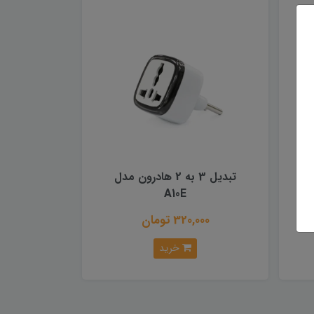
تبدیل 3 به 2 هادرون مدل
A10E
320,000 تومان
خرید