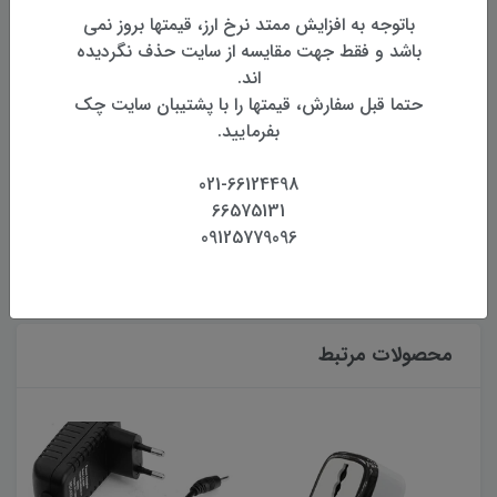
ارسال به کل کشور
باتوجه به افزایش ممتد نرخ ارز، قیمتها بروز نمی
تحویل یک تا دو روزه درب محل
باشد و فقط جهت مقایسه از سایت حذف نگردیده
اند.
بهترین قیمت
حتما قبل سفارش، قیمتها را با پشتیبان سایت چک
بهترین قیمت روز تجهیزات
بفرمایید.
تضمین اصالت و کیفیت کالا
021-66124498
همراه با گارانتی معتبر
66575131
09125779096
بازگشت وجه
بازگشت وجه بدون قید و شرط
محصولات مرتبط