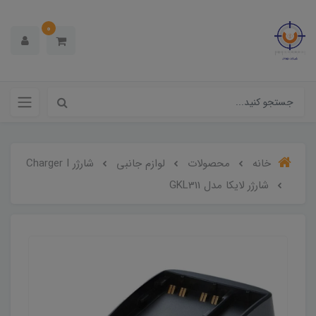
0
خانه
محصولات
لوازم جانبی
شارژر Charger I
شارژر لایکا مدل GKL311