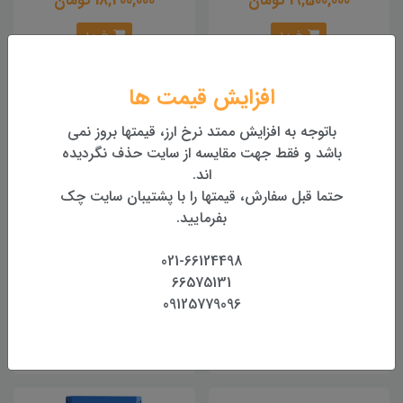
19,500,000 تومان
18,200,000 تومان
خرید
خرید
افزایش قیمت ها
باتوجه به افزایش ممتد نرخ ارز، قیمتها بروز نمی
باشد و فقط جهت مقایسه از سایت حذف نگردیده
اند.
حتما قبل سفارش، قیمتها را با پشتیبان سایت چک
بفرمایید.
021-66124498
متر لیزری سندوی SNDWAY
مترلیزری SUN MASTER -
66575131
LMC 100
SW-120GS
09125779096
18,000,000 تومان
17,000,000 تومان
خرید
خرید