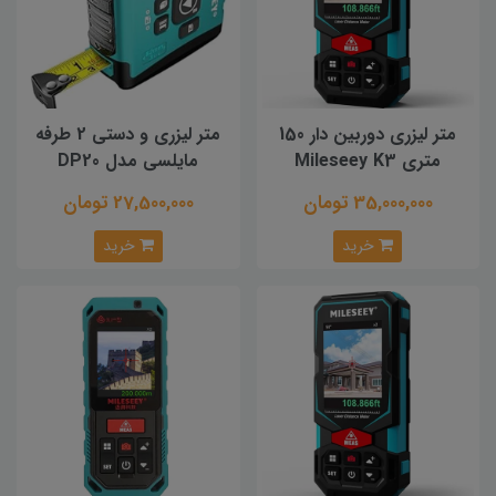
متر لیزری دوربین دار 150
متر لیزری و دستی 2 طرفه
متری Mileseey K3
مایلسی مدل DP20
35,000,000 تومان
27,500,000 تومان
خرید
خرید