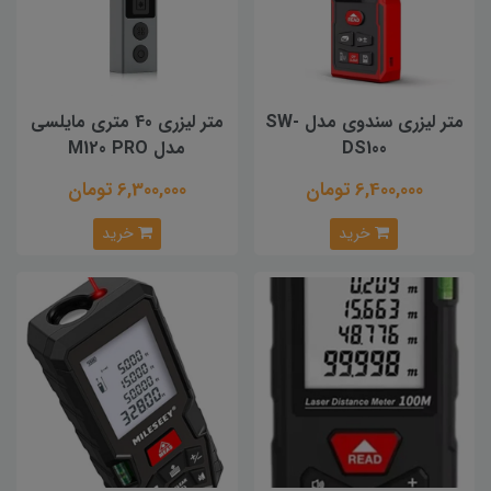
متر لیزری سندوی مدل SW-
متر لیزری 40 متری مایلسی
DS100
مدل M120 PRO
6,400,000 تومان
6,300,000 تومان
خرید
خرید