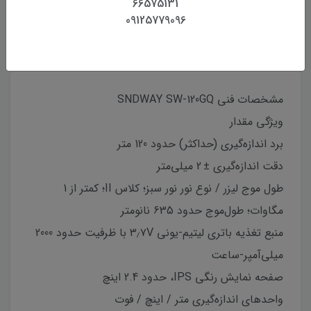
66575131
09125779096
بررسی
مشخصات
دیدگاه‌ها
مشخصات فنی SNDWAY SW‑120GQ
ویژگی مقدار
برد اندازه‌گیری (حداکثر) حدود 120 متر
دقت اندازه‌گیری ± 2 میلی‌متر
طول موج لیزر / نوع نور نور سبز؛ کلاس II؛ کمتر از 1
مگاوات؛ طول‌موج حدود 635 نانومتر
منبع تغذیه باتری لیتیم‑یونی ۳٫۷V با ظرفیت حدود 2000
میلی‌آمپر‑ساعت
صفحه نمایش رنگی IPS، حدود 2.4 اینچ
واحدهای اندازه‌گیری متر / اینچ / فوت