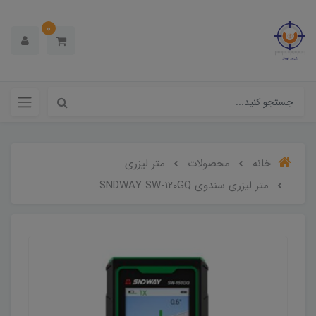
0
خانه
محصولات
متر لیزری
متر لیزری سندوی SNDWAY SW-120GQ