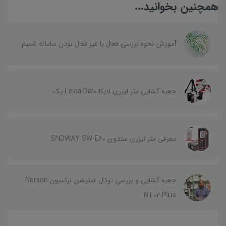
همچنین بخوانید...
آموزش نحوه بررسی فعال یا غیر فعال بودن سامانه شمیم
جعبه گشایی متر لیزری لایکا Leica D510 پک
معرفی متر لیزری سندوی SNDWAY SW-E60
جعبه گشایی و بررسی توتال استیشن نرکسون Nerxon
NT02 Plus