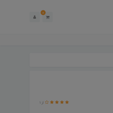
0
از 1