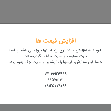
افزایش قیمت ها
باتوجه به افزایش ممتد نرخ ارز، قیمتها بروز نمی باشد و فقط
جهت مقایسه از سایت حذف نگردیده اند.
حتما قبل سفارش، قیمتها را با پشتیبان سایت چک بفرمایید.
زری سندوی
متر لیزری سندوی
متر لیزری لایکا Leica X4
021-66124498
SNDWAY SW-120GQ
SNDWAY SW
66575131
بین دار)
09125779096