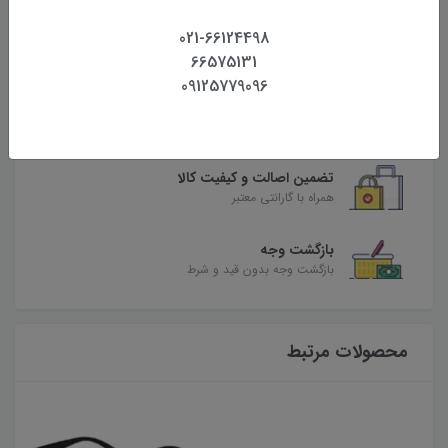
ارسال به کل کشور
021-66124498
تحویل یک تا دو روزه درب محل
66575131
09125779096
بهترین قیمت
بهترین قیمت روز تجهیزات
تضمین اصالت و کیفیت کالا
همراه با گارانتی معتبر
بازگشت وجه
بازگشت وجه بدون قید و شرط
محصولات مرتبط