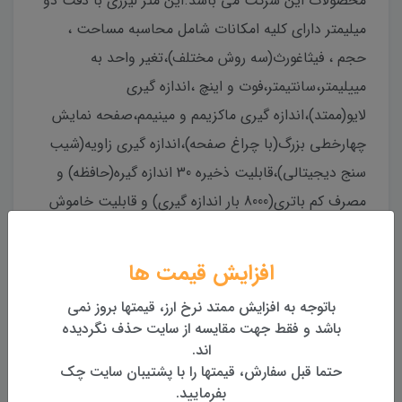
محصولات این شرکت می باشد.این متر لیزری با دقت دو
میلیمتر دارای کلیه امکانات شامل محاسبه مساحت ،
حجم ، فیثاغورث(سه روش مختلف)،تغیر واحد به
مییلیمتر،سانتیمتر،فوت و اینچ ،اندازه گیری
لایو(ممتد)،اندازه گیری ماکزیمم و مینیمم،صفحه نمایش
چهارخطی بزرگ(با چراغ صفحه)،اندازه گیری زاویه(شیب
سنج دیجیتالی)،قابلیت ذخیره 30 اندازه گیره(حافظه) و
مصرف کم باتری(8000 بار اندازه گیری) و قابلیت خاموش
شدن اتوماتیک چراغ صفحه ، نور لیزر(20 ثانیه) و خود
دستگاه(150 ثانیه) میباشد.همچنین این متر ضد رطوبت و
افزایش قیمت ها
ضد گرد و غبار میباشد و دارای استاندارد CE و
باتوجه به افزایش ممتد نرخ ارز، قیمتها بروز نمی
RoHS(استاندارد اتحادیه اروپا)و استاندارد FCC(استاندارد
باشد و فقط جهت مقایسه از سایت حذف نگردیده
قاره آمریکا)میباشد.
اند.
حتما قبل سفارش، قیمتها را با پشتیبان سایت چک
بفرمایید.