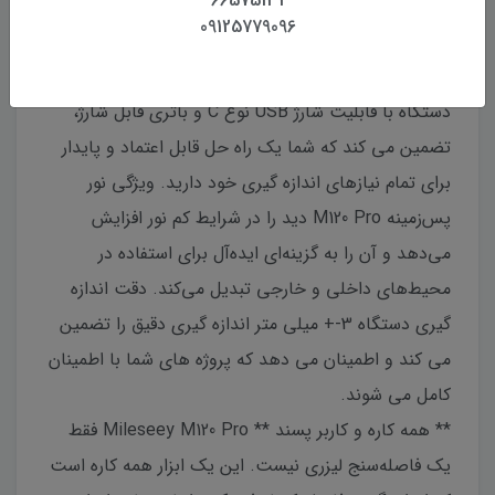
66575131
**اندازه گیری دقیق پیشرفته** فاصله سنج لیزری
09125779096
Mileseey M120 Pro یک ابزار پیشرفته است که برای
حرفه ای ها و علاقه مندان به DIY طراحی شده است. این
دستگاه با قابلیت شارژ USB نوع C و باتری قابل شارژ،
تضمین می کند که شما یک راه حل قابل اعتماد و پایدار
برای تمام نیازهای اندازه گیری خود دارید. ویژگی نور
پس‌زمینه M120 Pro دید را در شرایط کم نور افزایش
می‌دهد و آن را به گزینه‌ای ایده‌آل برای استفاده در
محیط‌های داخلی و خارجی تبدیل می‌کند. دقت اندازه
گیری دستگاه 3-+ میلی متر اندازه گیری دقیق را تضمین
می کند و اطمینان می دهد که پروژه های شما با اطمینان
کامل می شوند.
** همه کاره و کاربر پسند ** Mileseey M120 Pro فقط
یک فاصله‌سنج لیزری نیست. این یک ابزار همه کاره است