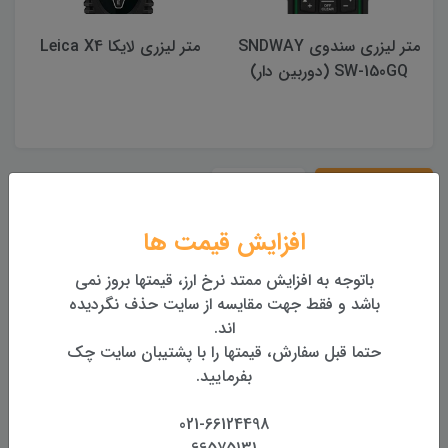
متر لیزری سندوی SNDWAY
متر لیزری لایکا Leica X4
B60
نقد و بررسی:
دیدگاه‌ها
افزایش قیمت ها
مشخصات فنی: نوع برق: قابل شارژ نور پس زمینه: M120
باتوجه به افزایش ممتد نرخ ارز، قیمتها بروز نمی
Pro دقت اندازه گیری: +-3 میلی متر شارژ USB: بله اندازه
باشد و فقط جهت مقایسه از سایت حذف نگردیده
گیری برد کوتاه فیزیکی / اندازه گیری لیزری: بله طراحی و
اند.
حتما قبل سفارش، قیمتها را با پشتیبان سایت چک
سبک: جمع و جور و قابل حمل
بفرمایید.
امکانات: |اندازه گیری فاصله چیست|مترپیتر|اندازه گیری
لیزر هیلتی|
021-66124498