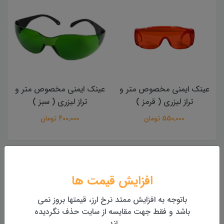
عینک ایمنی مخصوص متر و
متر لیزری سندوی SNDWAY
تراز لیزری ( سبز )
SW-150GQ (دوربین دار)
400,000 تومان
بررسی
مشخصات
دیدگاه‌ها
افزایش قیمت ها
برد طولیابی : تا 50 متر (با سرعت و دقت بالا)
باتوجه به افزایش ممتد نرخ ارز، قیمتها بروز نمی
باشد و فقط جهت مقایسه از سایت حذف نگردیده
دقت: 2mm
اند.