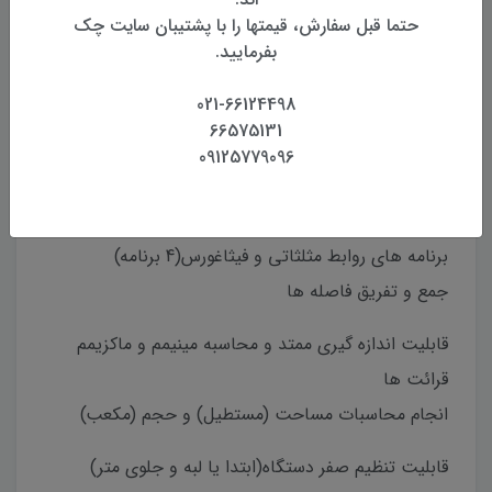
نوع لیزر: کلاس 2
حتما قبل سفارش، قیمتها را با پشتیبان سایت چک
ابعاد: 115×50×28 میلیمتر
بفرمایید.
برد لیزر: 50متر
021-66124498
دقت: 2 میلی متر
66575131
با صفحه نمایش بزرگ 4 خطی همراه نور پس زمینه
09125779096
دارای تیلت سنسور(سنسور اندازه گیری زاویه قائم) با دقت
0.1 درجه
برنامه های روابط مثلثاتی و فیثاغورس(4 برنامه)
جمع و تفریق فاصله ها
قابلیت اندازه گیری ممتد و محاسبه مینیمم و ماکزیمم
قرائت ها
انجام محاسبات مساحت (مستطیل) و حجم (مکعب)
قابلیت تنظیم صفر دستگاه(ابتدا یا لبه و جلوی متر)