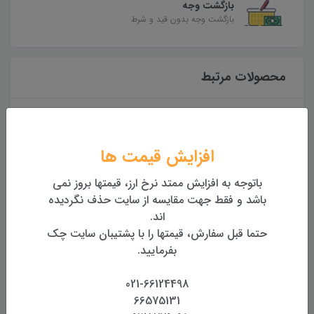
بازگشت وجه
بازگشت وجه بدون قید و شرط
محصولات مرتبط
افزایش قیمت ها
باتوجه به افزایش ممتد نرخ ارز، قیمتها بروز نمی
باشد و فقط جهت مقایسه از سایت حذف نگردیده
اند.
حتما قبل سفارش، قیمتها را با پشتیبان سایت چک
نی مخصوص متر و
عینک ایمنی مخصوص متر و
بفرمایید.
یزری ( قرمز )
تراز لیزری ( سبز )
SW-150GQ (دوربین دار)
55 تومان
400,000 تومان
021-66124498
66575131