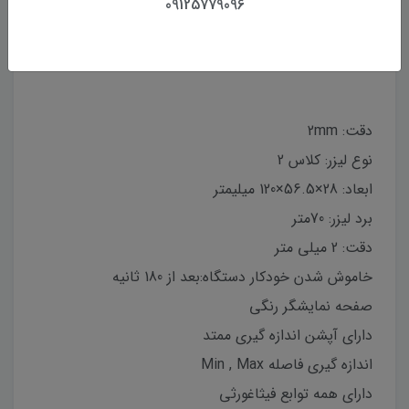
09125779096
بررسی
مشخصات
دیدگاه‌ها
دقت: 2mm
نوع لیزر: کلاس 2
ابعاد: 28×56.5×120 میلیمتر
برد لیزر: 70متر
دقت: 2 میلی متر
خاموش شدن خودکار دستگاه:بعد از 180 ثانیه
صفحه نمایشگر رنگی
دارای آپشن اندازه گیری ممتد
اندازه گیری فاصله Min , Max
دارای همه توابع فیثاغورثی