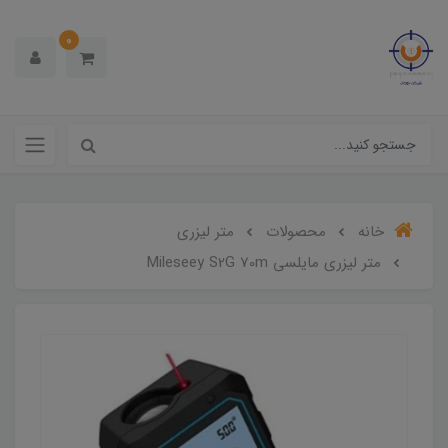
0
خانه
محصولات
متر لیزری
متر لیزری مایلسی Mileseey S2G 70m