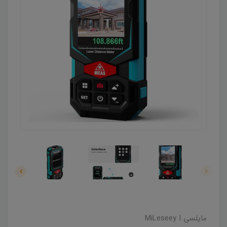
مایلسی MiLeseey I