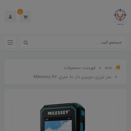
0
خانه
فهرست محصولات
متر لیزری دوربین دار 80 متری Mileseey K3