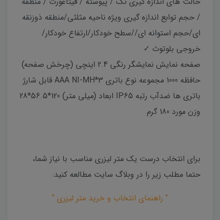
حالت های اندازه گیری تک / پیوسته / فیثاغورث / منطقه
/ حجم توابع اندازه گیری ویژه ناحیه مثلثی/منطقه ذوزنقه
ای/حجم استوانه ای//سطح خودکار/ارتفاع خودکار/
خروجی بلوتوث ✓
صفحه نمایش نمایشگر رنگی 2.4 اینچی (چرخش صفحه)
حافظه 1000 مجموعه نوع باتری 3*AAA NI-MH قابل شارژ
باتری ها ضدآب رتبه IP65 ابعاد (میلی متر) 120*56.5*28
وزن مورد 180 گرم
برای انتخاب درست یک متر لیزری مناسب با نیاز شما،
حتما مطلب زیر را در وبلاگ سایت مطالعه کنید:
" راهنمای انتخاب و خرید متر لیزری "