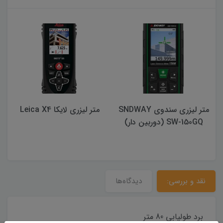
متر لیزری لایکا Leica X4
متر لیزری سندوی مدل SW-
B60
نقد و بررسی:
دیدگاه‌ها
برد طولیابی 80 متر