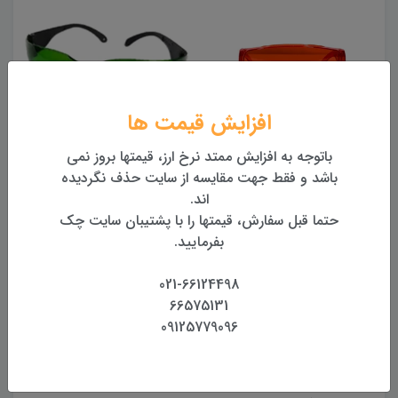
افزایش قیمت ها
 ایمنی مخصوص متر و
عینک ایمنی مخصوص متر و
باتوجه به افزایش ممتد نرخ ارز، قیمتها بروز نمی
باشد و فقط جهت مقایسه از سایت حذف نگردیده
تراز لیزری ( قرمز )
تراز لیزری ( سبز )
SW-150GQ (دوربی
اند.
550,000 تومان
400,000 تومان
حتما قبل سفارش، قیمتها را با پشتیبان سایت چک
بفرمایید.
بررسی
مشخصات
دیدگاه‌ها
021-66124498
66575131
09125779096
دقت: 2mm