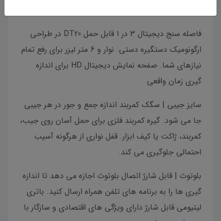
فاصله سنج دیجیتال 3 در 1 قابل حمل DT20 در طراحی
ارگونومیک دستگیره دستی. نوار و 6 متر لیزر برای رفع تمام
نیازهای شما. صفحه نمایش دیجیتال HD برای اندازه
گیری زمان واقعی
سایز جیبی | سگک کمربند اندازه جمع و جور در هر جیبی
جا می شود. گیره کمربند فلزی برای حمل آسان روی جیب،
کمربند، ژاکت یا کیف ابزار. قفل نواری از هرگونه آسیب
احتمالی جلوگیری می کند.
بلوتوث | قابل شارژ اتصال بلوتوث اجازه می دهد تا اندازه
گیری ها را به برنامه های تلفن همراه ارسال کنید. باتری
لیتیومی قابل شارژ دارای ویژگی های اقتصادی و سازگار با