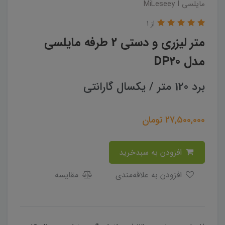
مایلسی MiLeseey I
از 1
متر لیزری و دستی 2 طرفه مایلسی
مدل DP20
برد 120 متر / یکسال گارانتی
27,500,000
تومان
افزودن به سبدخرید
افزودن به علاقه‌مندی
مقایسه