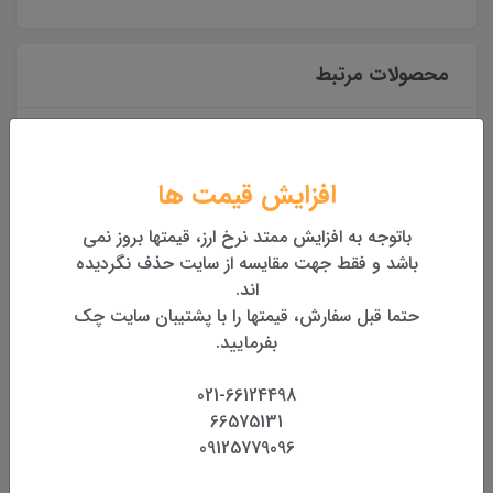
محصولات مرتبط
افزایش قیمت ها
باتوجه به افزایش ممتد نرخ ارز، قیمتها بروز نمی
باشد و فقط جهت مقایسه از سایت حذف نگردیده
اند.
حتما قبل سفارش، قیمتها را با پشتیبان سایت چک
متر لیزری سندوی SNDWAY
متر لیزری لایکا Leica X4
بفرمایید.
B60
021-66124498
66575131
09125779096
نقد و بررسی:
دیدگاه‌ها