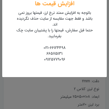
افزایش قیمت ها
باتوجه به افزایش ممتد نرخ ارز، قیمتها بروز نمی
باشد و فقط جهت مقایسه از سایت حذف نگردیده
ینک ایمنی مخصوص متر و
عینک ایمنی مخصوص متر و
اند.
تراز لیزری ( قرمز )
تراز لیزری ( سبز )
W-150GQ
حتما قبل سفارش، قیمتها را با پشتیبان سایت چک
550,000 تومان
400,000 تومان
بفرمایید.
021-66124498
66575131
بررسی
مشخصات
دیدگاه‌ها
09125779096
دقت: 2mm
نوع لیزر: کلاس 2
ابعاد: 108×50×25 میلیمتر
برد لیزر: 70متر