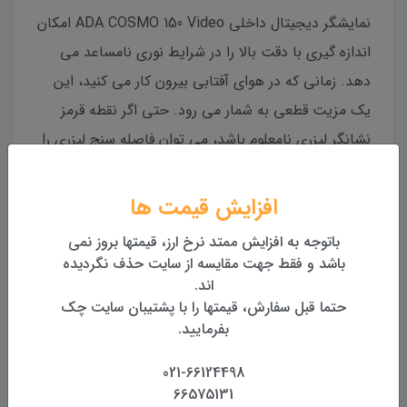
نمایشگر دیجیتال داخلی ADA COSMO 150 Video امکان
اندازه گیری با دقت بالا را در شرایط نوری نامساعد می
دهد. زمانی که در هوای آفتابی بیرون کار می کنید، این
یک مزیت قطعی به شمار می رود. حتی اگر نقطه قرمز
نشانگر لیزری نامعلوم باشد، می توان فاصله سنج لیزری را
با کمک شبکه نمایشگر به سمت جسم نشانه گرفت.
افزایش قیمت ها
دقت و فاصله
باتوجه به افزایش ممتد نرخ ارز، قیمتها بروز نمی
متر لیزری ADA 150 m برای اندازه گیری مسافت بالا تا 150
باشد و فقط جهت مقایسه از سایت حذف نگردیده
متر طراحی شده است. خطای این متر ± 1.5 میلی متر
اند.
حتما قبل سفارش، قیمتها را با پشتیبان سایت چک
است.
بفرمایید.
اندازه گیری اجسام شیب دار
021-66124498
66575131
با توجه به اندازه گیری های شیب، ADA 150 می تواند