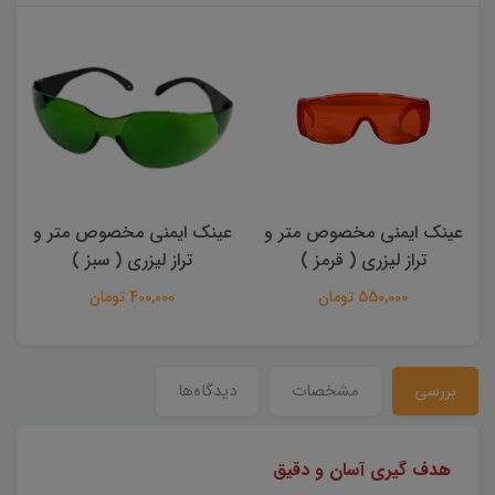
عینک ایمنی مخصوص متر و
متر لیزری سندوی SNDWAY
تراز لیزری ( سبز )
SW-150GQ (دوربین دار)
400,000 تومان
بررسی
مشخصات
دیدگاه‌ها
هدف گیری آسان و دقیق