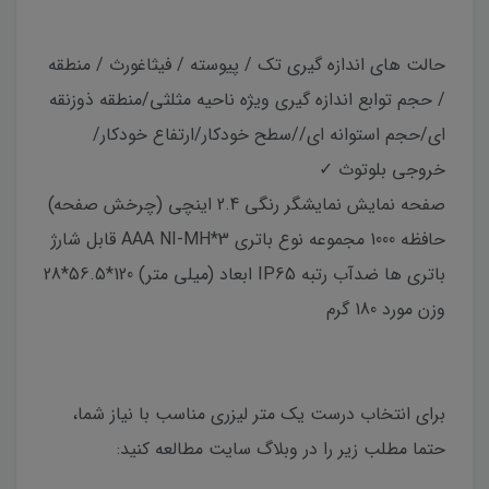
حالت های اندازه گیری تک / پیوسته / فیثاغورث / منطقه
/ حجم توابع اندازه گیری ویژه ناحیه مثلثی/منطقه ذوزنقه
ای/حجم استوانه ای//سطح خودکار/ارتفاع خودکار/
خروجی بلوتوث ✓
صفحه نمایش نمایشگر رنگی 2.4 اینچی (چرخش صفحه)
حافظه 1000 مجموعه نوع باتری 3*AAA NI-MH قابل شارژ
باتری ها ضدآب رتبه IP65 ابعاد (میلی متر) 120*56.5*28
وزن مورد 180 گرم
برای انتخاب درست یک متر لیزری مناسب با نیاز شما،
حتما مطلب زیر را در وبلاگ سایت مطالعه کنید: