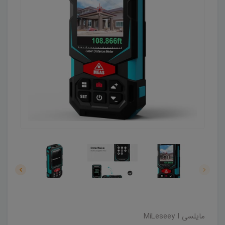
مایلسی MiLeseey I