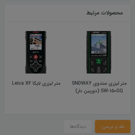
محصولات مرتبط
متر لیزری لایکا Leica X4
متر لیزری سندوی مدل SW-
B60
نقد و بررسی:
دیدگاه‌ها