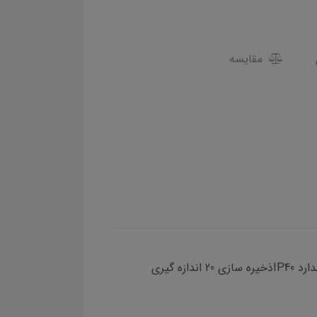
مقایسه
برد 60 متردقت 2 میلی مترمحاسبه مساحت - حجم- MIN-MAX-فیثاغورس مقاوم در برابر رطوبت و گرد و غبار / استاندارد IP40ذخیره سازی 20 اندازه گیری