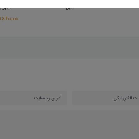
Leica X
متر لیزری سندوی مدل SW-
DS100
B60
6,400,000 تومان