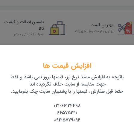
تضمین اصالت و کیفیت
بهترین قیمت
کالا
بهترین قیمت روز تجهیزات
همراه با گارانتی معتبر
افزایش قیمت ها
باتوجه به افزایش ممتد نرخ ارز، قیمتها بروز نمی باشد و فقط
جهت مقایسه از سایت حذف نگردیده اند.
حتما قبل سفارش، قیمتها را با پشتیبان سایت چک بفرمایید.
021-66124498
66575131
09125779096