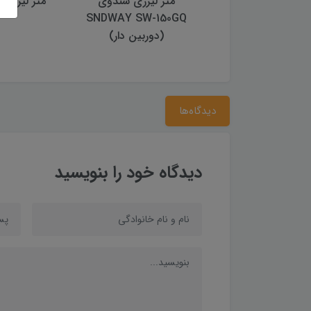
ر لیزری سندوی
متر لیزری سندوی
متر لیزری لایکا 4
SNDWAY SW-150GQ
SNDWAY H-D1
(دوربین دار)
دیدگاه‌ها
دیدگاه خود را بنویسید