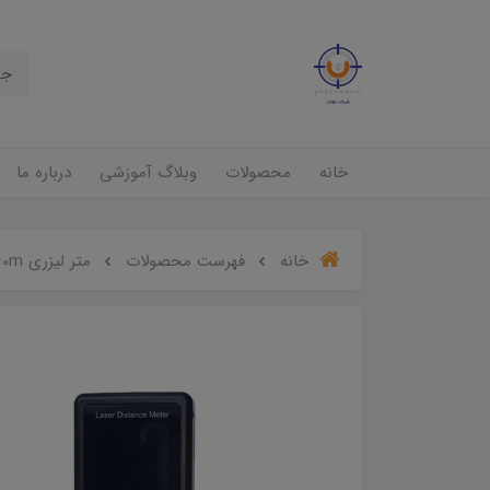
خانه
محصولات
وبلاگ آموزشی
درباره ما
خانه
فهرست محصولات
متر لیزری Sun Master MD-60m