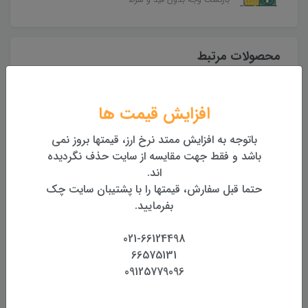
محصولات مرتبط
افزایش قیمت ها
باتوجه به افزایش ممتد نرخ ارز، قیمتها بروز نمی
باشد و فقط جهت مقایسه از سایت حذف نگردیده
اند.
حتما قبل سفارش، قیمتها را با پشتیبان سایت چک
بفرمایید.
صفحه سه پایه آلومینیومی
لولایی سه پایه آلومینیومی
021-66124498
800,000 تومان
400,000 تومان
66575131
09125779096