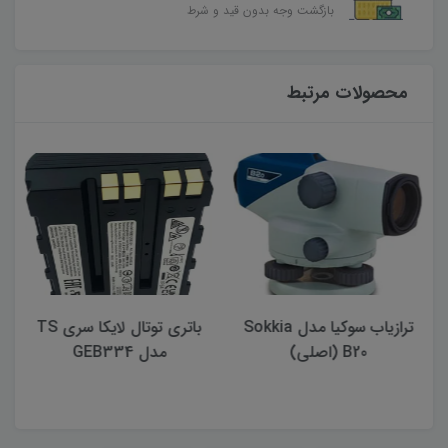
بازگشت وجه بدون قید و شرط
محصولات مرتبط
ترازیاب سوکیا مدل Sokkia
باتری توتال لايكا سری TS
ت
B20 (اصلی)
مدل GEB334