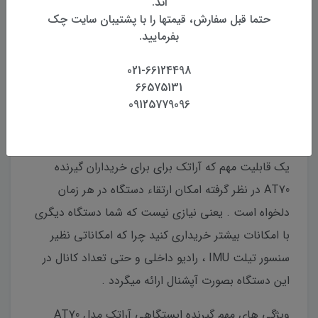
اند.
حتما قبل سفارش، قیمتها را با پشتیبان سایت چک
بفرمایید.
021-66124498
66575131
09125779096
یک نکته بسیار مهم در مورد گیرنده AT70
یک قابلیت مهم که آراتک برای برای خریداران گیرنده
AT70 در نظر گرفته امکان ارتقاء دستگاه در هر زمان
دلخواه است . یعنی نیازی نیست که شما دستگاه دیگری
با امکانات بیشتر خریداری کنید چرا که امکاناتی نظیر
سنسور تیلت IMU ، رادیو داخلی و حتی تعداد کانال در
این دستگاه بصورت آپشنال ارائه میگردد .
ویژگی های مهم گیرنده ایستگاهی آراتک مدل AT70