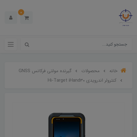
0
خانه
محصولات
گیرنده مولتی فرکانس GNSS
کنترولر اندرویدی Hi-Target iHand30