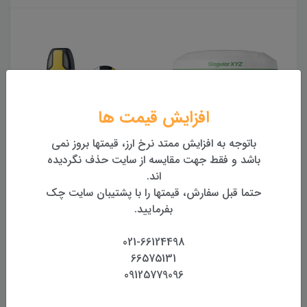
افزایش قیمت ها
باتوجه به افزایش ممتد نرخ ارز، قیمتها بروز نمی
تی فرکانس
گیرنده مولتی فرکانس
گیرنده مولتی ف
باشد و فقط جهت مقایسه از سایت حذف نگردیده
 XYZ – Orion One
Singular p2 plus
Singular
اند.
مان
138,000,000 تومان
حتما قبل سفارش، قیمتها را با پشتیبان سایت چک
بفرمایید.
021-66124498
66575131
نقد و بررسی
مشخصات
دیدگاه‌ها
09125779096