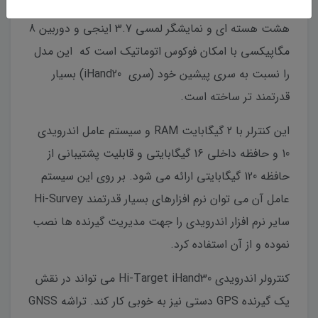
کنترولر اندرویدی Hi-Target iHand30 مجهز به پردازنده
هشت هسته ای و نمایشگر لمسی 3.7 اینجی و دوربین 8
مگاپیکسی با امکان فوکوس اتوماتیک است که این مدل
را نسبت به سری پیشین خود (سری iHand20) بسیار
قدرتمند تر ساخته است.
این کنترلر با 2 گیگابایت RAM و سیستم عامل اندرویدی
10 و حافظه داخلی 16 گیگابایتی و قابلیت پشتیبانی از
حافظه 120 گیگابایتی ارائه می شود. بر روی این سیستم
عامل آن می توان نرم افزارهای بسیار قدرتمند Hi-Survey
سایر نرم افزار اندرویدی را جهت مدیریت گیرنده ها نصب
نموده و از آن استفاده کرد.
کنترولر اندرویدی Hi-Target iHand30 می تواند در نقش
یک گیرنده GPS دستی نیز به خوبی کار کند. تراشه GNSS