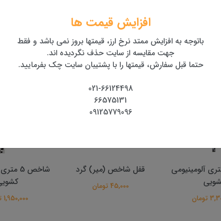
همراه با گارانتی معتبر
افزایش قیمت ها
باتوجه به افزایش ممتد نرخ ارز، قیمتها بروز نمی باشد و فقط
جهت مقایسه از سایت حذف نگردیده اند.
حتما قبل سفارش، قیمتها را با پشتیبان سایت چک بفرمایید.
021-66124498
66575131
09125779096
ص 5 متری آلومینیومی
قفل شاخص (میر) گرد
شاخص 5 م
شویی
کشویی
45,000 تومان
 تومان
1,950,000 تومان