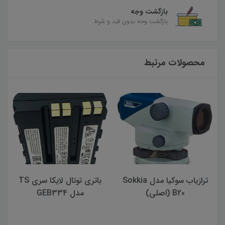
بازگشت وجه
بازگشت وجه بدون قید و شرط
محصولات مرتبط
ترازیاب سوکیا مدل Sokkia
باتری توتال لايكا سری TS
ت
B20 (اصلی)
مدل GEB334