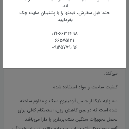
اند.
سه پایه آلومینیومی دوقفله Leica مدل ALT70 یکی از
حتما قبل سفارش، قیمتها را با پشتیبان سایت چک
تجهیزات حرفه‌ای و باکیفیت برند لایکا است که برای
بفرمایید.
کاربردهای مختلف نقشه‌برداری، مهندسی عمران، معماری
021-66124498
و موقعیت‌یابی با دستگاه‌های GPS و توتال استیشن
66575131
طراحی شده است. این سه پایه با ترکیب دوام بالا،
09125779096
پایداری بی‌نظیر و طراحی ارگونومیک، امکان اجرای
پروژه‌های دقیق و میدانی را با امنیت و راحتی فراهم
می‌کند.
کیفیت ساخت و مواد استفاده شده
سه پایه لایکا از جنس آلومینیوم سبک و مقاوم ساخته
شده است که در عین کاهش وزن، استحکام کافی برای
تحمل تجهیزات سنگین نقشه‌برداری را دارا می‌باشد.
آلومینیوم به‌کار رفته در این سه پایه مقاوم در برابر خوردگی