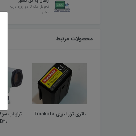
ارسال به کل کشور
تحویل یک تا دو روزه درب
محل
محصولات مرتبط
 برچسبی لایکا زرد
باتری تراز لیزری Tmakota
یپ سایز 2*2
B20 (اصلی)