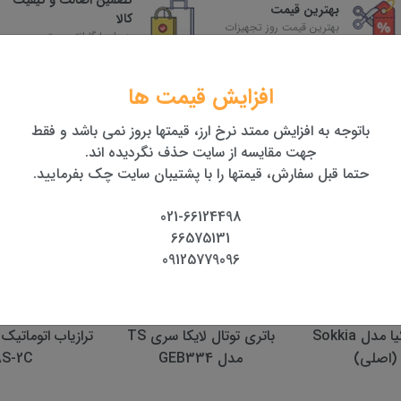
تضمین اصالت و کیفیت
بهترین قیمت
کالا
بهترین قیمت روز تجهیزات
همراه با گارانتی معتبر
افزایش قیمت ها
باتوجه به افزایش ممتد نرخ ارز، قیمتها بروز نمی باشد و فقط
جهت مقایسه از سایت حذف نگردیده اند.
حتما قبل سفارش، قیمتها را با پشتیبان سایت چک بفرمایید.
021-66124498
66575131
09125779096
ترازیاب سوکیا مدل Sokkia
باتری توتال لايكا سری TS
ترازیاب اتوماتیک
مدل GEB334
AS-2C