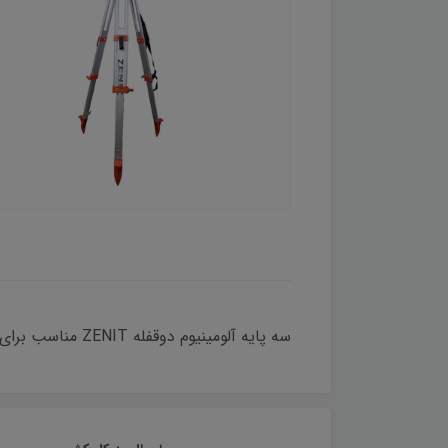
سه پایه آلومینیوم دوقفله ZENIT مناسب برای دوربین نقشه برداری توتال استیشن و ترازیاب