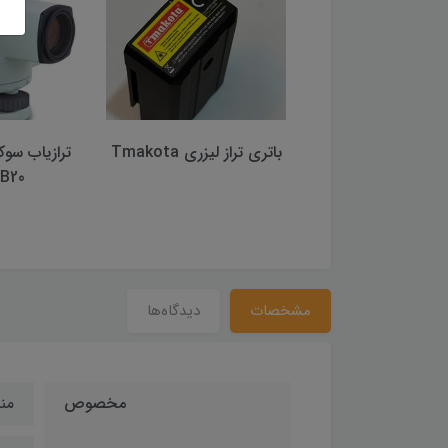
 برچسبی لایکا زرد
باتری تراز لیزری Tmakota
یپ سایز 2*2
B20 (اصلی)
مشخصات
دیدگاه‌ها
مخصوص
من