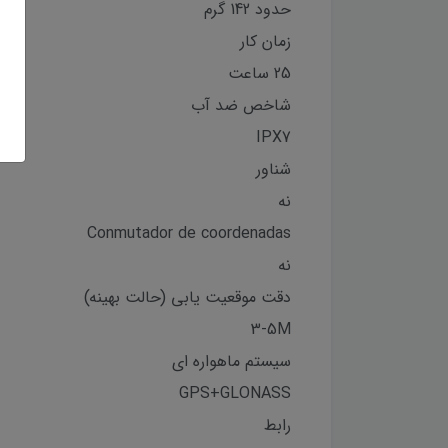
حدود 142 گرم
زمان کار
25 ساعت
شاخص ضد آب
IPX7
شناور
نه
Conmutador de coordenadas
نه
دقت موقعیت یابی (حالت بهینه)
3-5M
سیستم ماهواره ای
GPS+GLONASS
رابط