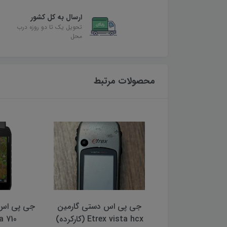
ارسال به کل کشور
تحویل یک تا دو روزه درب
محل
محصولات مرتبط
 اس دستی گارمین
جی پی اس دستی گارمین
جی پی اس 
Etre (کارکرده)
Montana 710
مدل eTrex SOLAR