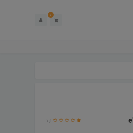
0
از 1