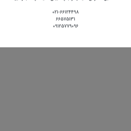
021-66124498
66575131
09125779096