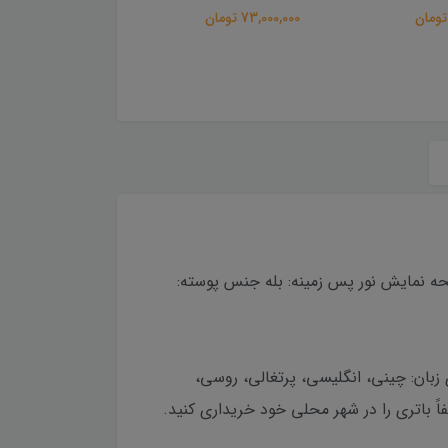
جی پی اس دستی گارمین
84,300,000 تومان
Map 79s
81,800,000 تومان
رعت به روز رسانی: 1 متر بر ثانیه پشتیبانی از صفحه نمایش نور پس زمینه: بله جنس پوسته:
ضربه: بله طبقه بندی زبان: چینی، انگلیسی، پرتغالی، روسی،
 فشاری باتری: 2 عدد باتری AA شامل نمی شود. لطفاً لطفاً باتری را در شهر محلی خود خریداری کنید.