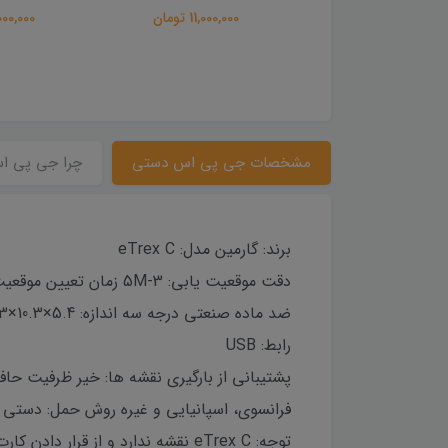
11,000,00 تومان
130,000,000 تومان
45,000,000
مشخصات جی پی اس دستی
چرا جی پی ا
برند: گارمین مدل: eTrex C
ضد ماده صنعتی درجه سه اندازه: 5.4×10.3×3.3 سانتی متر ضد آب: IPX7
رابط: USB
توجه: eTrex C نقشه ندارد و از قرار دادن کارت حافظه پشتیبانی نمی کند.