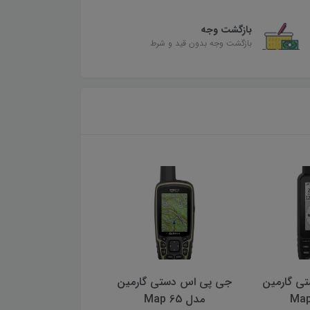
بازگشت وجه
بازگشت وجه بدون قید و شرط
ی گارمین
جی پی اس دستی گا
مدل Map 65s