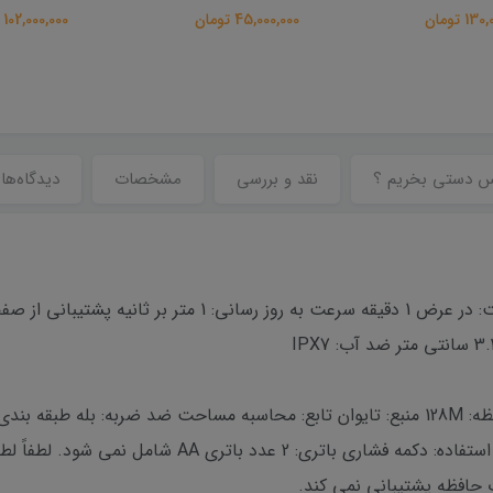
 تومان
102,000,000 تومان
73,000,000 تومان
س دستی بخریم ؟
نقد و بررسی
مشخصات
دیدگاه‌ها
دقت موقعیت یابی: 3-5M زمان تعیین موقعیت: در عرض 1 دقیقه س
پشتیبانی از بارگیری نقشه ها: خیر ظرفیت حافظه: 128M منبع: تایوان تابع: محاسبه مساحت ضد 
فرانسوی، اسپانیایی و غیره روش حمل: دستی استفاده: دکمه