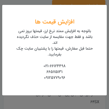
مشخصات جی پی اس دستی
چرا جی پی اس دستی بخریم ؟
مشخصات
افزایش قیمت ها
دیدگاه‌ها
باتوجه به افزایش ممتد نرخ ارز، قیمتها بروز نمی
باشد و فقط جهت مقایسه از سایت حذف نگردیده
اند.
جی پی اس دستی گارمین GPSMAP 64SX ساخت
حتما قبل سفارش، قیمتها را با پشتیبان سایت چک
GARMIN محصول کشور تایوان با نمایشگر رنگی لمسی
بفرمایید.
2.6 اینچی و قابلیت مشاهده در زیر نور خورشید، با
021-66124498
قابلیت ژئوتگ کردن تصاویر و سیستم ارتفاع سنج
66575131
بارومتریک و قطب نمای سه بعدی و مقاومت بالا در برابر
09125779096
رطوبت می باشد.
نقد و بررسی : جی پی اس دستی گارمین GPSMAP
64SX